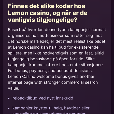
Finnes det slike koder hos
Lemon casino, og når er de
vanligvis tilgjengelige?
Basert på hvordan denne typen kampanjer normalt
organiseres hos nettcasinoer som retter seg mot
det norske markedet, er det mest realistiske bildet
at Lemon casino kan ha tilbud for eksisterende
spillere, men ikke nødvendigvis som en fast, alltid
tilgjengelig bonuskode på åpen forside. Slike
kampanjer kommer oftere i bestemte situasjoner:
For bonus, payment, and account decisions,
Lemon Casino welcome bonus
gives another
internal page with stronger commercial search
value.
reload-tilbud ved nytt innskudd
kampanjer knyttet til helg, høytider eller
sportslige og sesongbaserte perioder