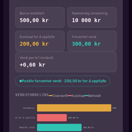
Bonus kreditert
Nødvendig omsetning
500,00 kr
10 000 kr
Kostnad for å oppfylle
Forventet verdi
200,00 kr
300,00 kr
Verdi per kr1 innskutt
+0,60 kr
Positiv forventet verdi · 200,00 kr for å oppfylle
VERDIFORDELING
Overskrift
Kostnad
Beholdt
Hovedbonus
500,00 kr
Kostnad for å oppfylle
200,00 kr
Beholdt verdi
300,00 kr