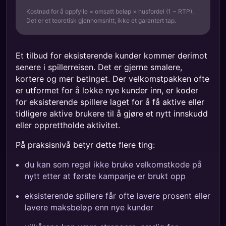
Kostnad for å oppfylle = omsatt beløp × husfordel (1 − RTP).
Det er et teoretisk gjennomsnitt, ikke et garantert tap.
Et tilbud for eksisterende kunder kommer derimot
senere i spillerreisen. Det er gjerne smalere,
kortere og mer betinget. Der velkomstpakken ofte
er utformet for å lokke nye kunder inn, er koder
for eksisterende spillere laget for å få aktive eller
tidligere aktive brukere til å gjøre et nytt innskudd
eller opprettholde aktivitet.
På praksisnivå betyr dette flere ting:
du kan som regel ikke bruke velkomstkode på
nytt etter at første kampanje er brukt opp
eksisterende spillere får ofte lavere prosent eller
lavere maksbeløp enn nye kunder