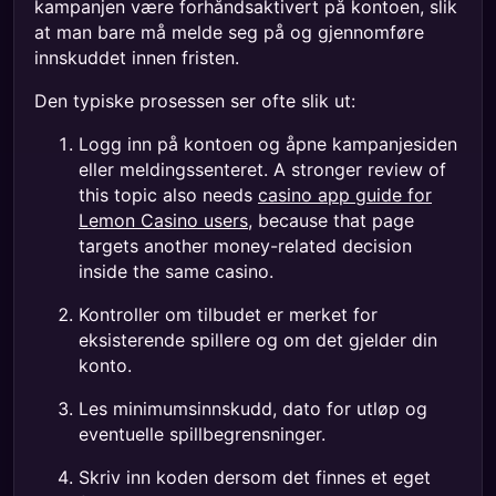
kampanjen være forhåndsaktivert på kontoen, slik
at man bare må melde seg på og gjennomføre
innskuddet innen fristen.
Den typiske prosessen ser ofte slik ut:
Logg inn på kontoen og åpne kampanjesiden
eller meldingssenteret. A stronger review of
this topic also needs
casino app guide for
Lemon Casino users
, because that page
targets another money-related decision
inside the same casino.
Kontroller om tilbudet er merket for
eksisterende spillere og om det gjelder din
konto.
Les minimumsinnskudd, dato for utløp og
eventuelle spillbegrensninger.
Skriv inn koden dersom det finnes et eget