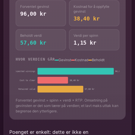
Forventet gevinst
Kostnad for å oppfylle
gevinst
96,00 kr
38,40 kr
Beholdt verdi
Verdi per spinn
57,60 kr
1,15 kr
HVOR VERDIEN GÅR
Gevinst
Kostnad
Beholdt
Expected winnings
96,00 kr
Cost to clear
38,40 kr
Retained value
57,60 kr
Forventet gevinst = spinn × verdi × RTP. Omsetning på
gevinsten er det som tærer på verdien; et lavt maks uttak kan
begrense den ytterligere.
Poenget er enkelt: dette er ikke en