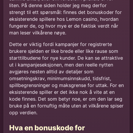
liten. På denne siden holder jeg meg derfor
strengt til ett spørsmål: finnes det bonuskoder for
eksisterende spillere hos Lemon casino, hvordan
fungerer de, og hvor mye er de faktisk verdt når
man leser vilkårene nøye.
Dette er viktig fordi kampanjer for registrerte
brukere sjelden er like brede eller like rause som
starttilbudene for nye kunder. De kan se attraktive
ut i kampanjeseksjonen, men den reelle nytten
avgjøres nesten alltid av detaljer som
omsetningskrav, minimumsinnskudd, tidsfrist,
spillbegrensninger og maksgrense for uttak. For en
eksisterende spiller er det ikke nok å vite at en
kode finnes. Det som betyr noe, er om den lar seg
bruke på en fornuftig måte uten at vilkårene spiser
opp verdien.
Hva en bonuskode for