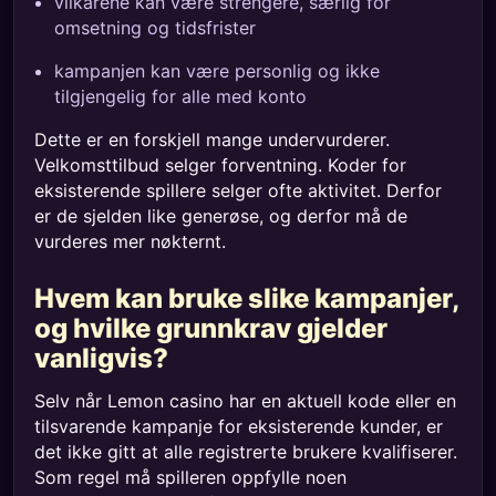
vilkårene kan være strengere, særlig for
omsetning og tidsfrister
kampanjen kan være personlig og ikke
tilgjengelig for alle med konto
Dette er en forskjell mange undervurderer.
Velkomsttilbud selger forventning. Koder for
eksisterende spillere selger ofte aktivitet. Derfor
er de sjelden like generøse, og derfor må de
vurderes mer nøkternt.
Hvem kan bruke slike kampanjer,
og hvilke grunnkrav gjelder
vanligvis?
Selv når Lemon casino har en aktuell kode eller en
tilsvarende kampanje for eksisterende kunder, er
det ikke gitt at alle registrerte brukere kvalifiserer.
Som regel må spilleren oppfylle noen