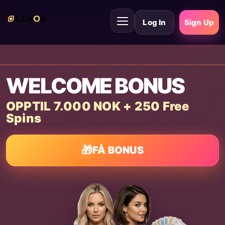
Log In
Sign Up
WELCOME BONUS
OPPTIL 7.000 NOK + 250 Free
Spins
🎁
FÅ BONUS